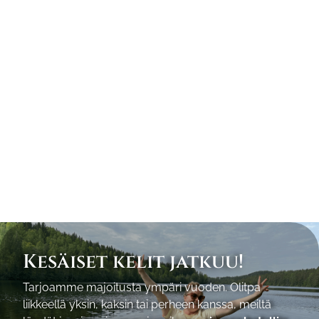
Kesäiset kelit jatkuu!
Tarjoamme majoitusta ympäri vuoden. Olitpa
liikkeellä yksin, kaksin tai perheen kanssa, meiltä