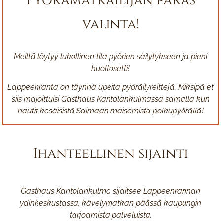
Pyörämatkailijan paras
valinta!
Meiltä löytyy lukollinen tila pyörien säilytykseen ja pieni
huoltosetti!
Lappeenranta on täynnä upeita pyöräilyreittejä. Miksipä et
siis majoittuisi Gasthaus Kantolankulmassa samalla kun
nautit kesäisistä Saimaan maisemista polkupyörällä!
Ihanteellinen sijainti
Gasthaus Kantolankulma sijaitsee Lappeenrannan
ydinkeskustassa, kävelymatkan päässä kaupungin
tarjoamista palveluista.