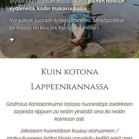
löydät juuri sopivan majapaikan –
pienen hotellin
sydämellä, kodin mukavuuksilla
.
Varaukset suoraan kotisivuiltamme, sähköpostitse
tai meistä on kiva jos ihan soitat meille !
❤
Kuin kotona
Lappeenrannassa
Gasthaus Kantolankulma tarjoaa huoneistoja asiakkaan
tarpeista riippuen 20 neliön yksiöstä aina 80 neliön
kolmioon asti.
Jokaiseen huoneistoon kuuluu olohuoneen /
makuuhuoneen lisäksi täysin varusteltu keittiö sekä oma